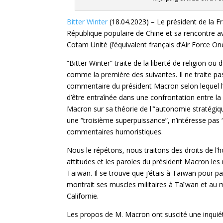
Bitter Winter
(18.04.2023) – Le président de la F
République populaire de Chine et sa rencontre av
Cotam Unité (l’équivalent français d’Air Force On
“Bitter Winter” traite de la liberté de religion 
comme la première des suivantes. Il ne traite pas 
commentaire du président Macron selon lequel l’
d’être entraînée dans une confrontation entre la
Macron sur sa théorie de l'”autonomie stratégiqu
une “troisième superpuissance”, n’intéresse pas 
commentaires humoristiques.
Nous le répétons, nous traitons des droits de l’
attitudes et les paroles du président Macron le
Taïwan. Il se trouve que j’étais à Taïwan pour par
montrait ses muscles militaires à Taïwan et au mo
Californie.
Les propos de M. Macron ont suscité une inquiét