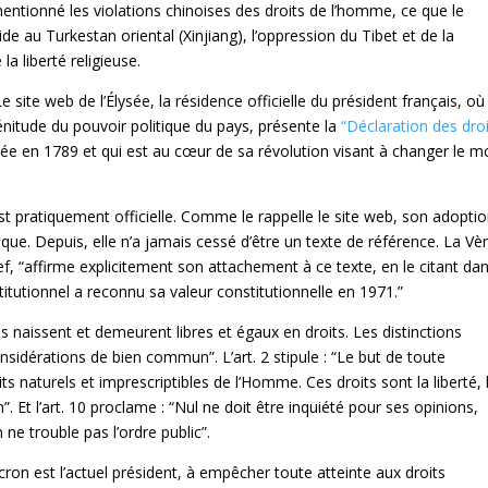
mentionné les violations chinoises des droits de l’homme, ce que le
e au Turkestan oriental (Xinjiang), l’oppression du Tibet et de la
a liberté religieuse.
e site web de l’Élysée, la résidence officielle du président français, où
lénitude du pouvoir politique du pays, présente la
“Déclaration des dro
ée en 1789 et qui est au cœur de sa révolution visant à changer le 
est pratiquement officielle. Comme le rappelle le site web, son adopti
ique. Depuis, elle n’a jamais cessé d’être un texte de référence. La V
ef, “affirme explicitement son attachement à ce texte, en le citant dan
itutionnel a reconnu sa valeur constitutionnelle en 1971.”
es naissent et demeurent libres et égaux en droits. Les distinctions
sidérations de bien commun”. L’art. 2 stipule : “Le but de toute
ts naturels et imprescriptibles de l’Homme. Ces droits sont la liberté, 
n”. Et l’art. 10 proclame : “Nul ne doit être inquiété pour ses opinions,
ne trouble pas l’ordre public”.
cron est l’actuel président, à empêcher toute atteinte aux droits