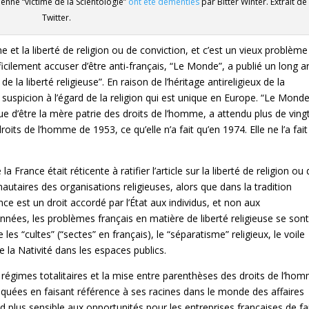
ienne “victime de la Scientologie”
ont été démenties
par Bitter Winter. Extrait de
Twitter.
et la liberté de religion ou de conviction, et c’est un vieux problème
ficilement accuser d’être anti-français, “Le Monde”, a publié un long ar
 la liberté religieuse”. En raison de l’héritage antireligieux de la
 suspicion à l’égard de la religion qui est unique en Europe. “Le Mond
gue d’être la mère patrie des droits de l’homme, a attendu plus de ving
its de l’homme de 1953, ce qu’elle n’a fait qu’en 1974. Elle ne l’a fait
 France était réticente à ratifier l’article sur la liberté de religion ou
autaires des organisations religieuses, alors que dans la tradition
nce est un droit accordé par l’État aux individus, et non aux
nées, les problèmes français en matière de liberté religieuse se son
es “cultes” (“sectes” en français), le “séparatisme” religieux, le voile
 la Nativité dans les espaces publics.
régimes totalitaires et la mise entre parenthèses des droits de l’ho
xpliquées en faisant référence à ses racines dans le monde des affaires
end plus sensible aux opportunités pour les entreprises françaises de fa