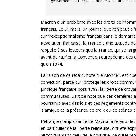
gouvernement français et dont les histoires d’anc
Macron a un problème avec les droits de l’homme 
français. Le 31 mars, un journal que l’on peut dif
sur “l’exceptionnalisme français dans le domaine de
Révolution française, la France a une attitude de
rappelle à ses lecteurs que la France, qui se tar
avant de ratifier la Convention européenne des dro
qu’en 1974.
La raison de ce retard, note “Le Monde”, est que la
conviction, parce qu’il protège les droits commun
juridique française post-1789, la liberté de croya
communautés. L’article note que ces dernières an
poursuivis avec des lois et des règlements contre l
islamique et la présence de croix ou de scènes de
L’étrange complaisance de Macron à l’égard des 
en particulier de la liberté religieuse, ont été e
plutôt que dans celui de la politique, ce qui le r