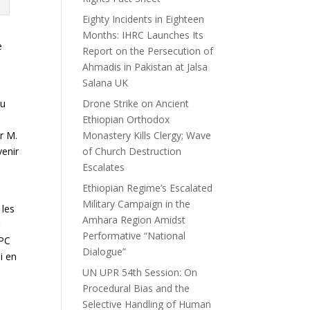
Eighty Incidents in Eighteen
Months: IHRC Launches Its
e
Report on the Persecution of
Ahmadis in Pakistan at Jalsa
Salana UK
au
Drone Strike on Ancient
Ethiopian Orthodox
r M.
Monastery Kills Clergy; Wave
venir
of Church Destruction
Escalates
Ethiopian Regime’s Escalated
Military Campaign in the
 les
Amhara Region Amidst
r
Performative “National
RPC
Dialogue”
i en
UN UPR 54th Session: On
Procedural Bias and the
Selective Handling of Human