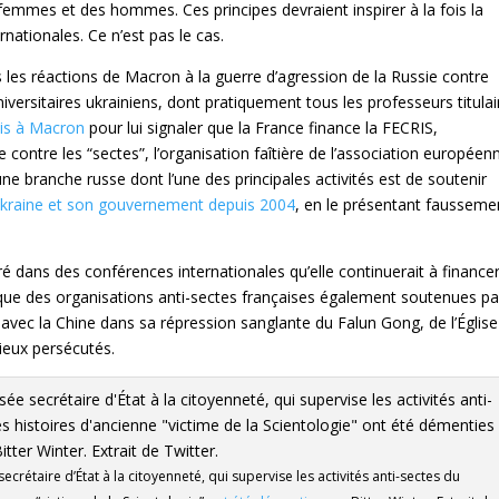
femmes et des hommes. Ces principes devraient inspirer à la fois la
ernationales. Ce n’est pas le cas.
les réactions de Macron à la guerre d’agression de la Russie contre
niversitaires ukrainiens, dont pratiquement tous les professeurs titulai
ois à Macron
pour lui signaler que la France finance la FECRIS,
e contre les “sectes”, l’organisation faîtière de l’association européen
ne branche russe dont l’une des principales activités est de soutenir
Ukraine et son gouvernement depuis 2004
, en le présentant fausseme
é dans des conférences internationales qu’elle continuerait à financer
que des organisations anti-sectes françaises également soutenues pa
vec la Chine dans sa répression sanglante du Falun Gong, de l’Église
ieux persécutés.
rétaire d’État à la citoyenneté, qui supervise les activités anti-sectes du