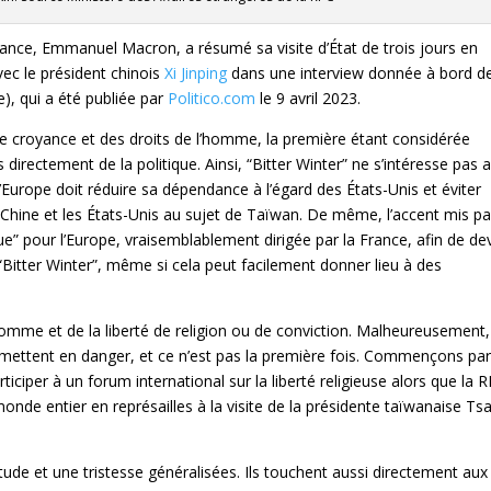
rance, Emmanuel Macron, a résumé sa visite d’État de trois jours en
ec le président chinois
Xi Jinping
dans une interview donnée à bord d
e), qui a été publiée par
Politico.com
le 9 avril 2023.
ou de croyance et des droits de l’homme, la première étant considérée
directement de la politique. Ainsi, “Bitter Winter” ne s’intéresse pas 
Europe doit réduire sa dépendance à l’égard des États-Unis et éviter
 Chine et les États-Unis au sujet de Taïwan. De même, l’accent mis pa
e” pour l’Europe, vraisemblablement dirigée par la France, afin de de
“Bitter Winter”, même si cela peut facilement donner lieu à des
homme et de la liberté de religion ou de conviction. Malheureusement,
s mettent en danger, et ce n’est pas la première fois. Commençons pa
ticiper à un forum international sur la liberté religieuse alors que la 
nde entier en représailles à la visite de la présidente taïwanaise Tsa
ude et une tristesse généralisées. Ils touchent aussi directement aux