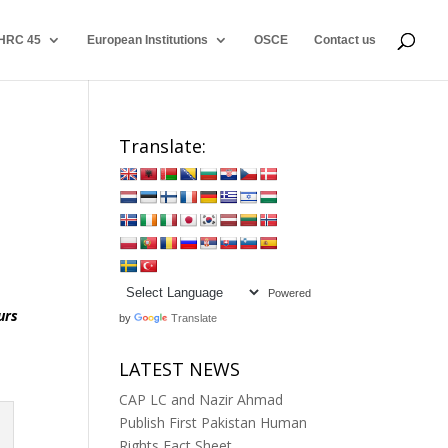
HRC 45
European Institutions
OSCE
Contact us
Translate:
Powered
urs
by
Translate
LATEST NEWS
CAP LC and Nazir Ahmad
Publish First Pakistan Human
Rights Fact Sheet