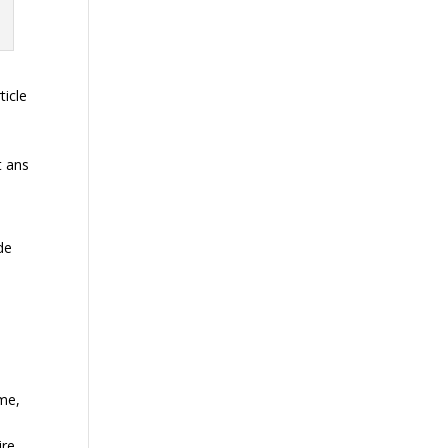
ticle
e
t ans
 de
t
mme,
ire