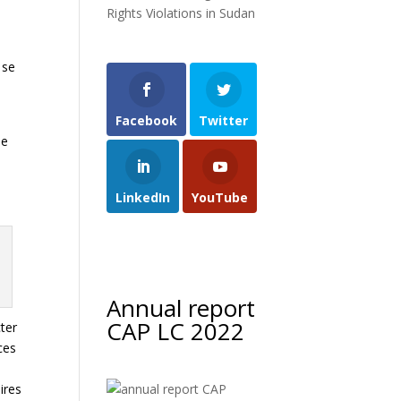
Rights Violations in Sudan
 se
Facebook
Twitter
le
LinkedIn
YouTube
Annual report
CAP LC 2022
cter
ces
ires