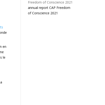
annual report CAP Freedom
of Conscience 2021
its
monde
on en
ème
s le
la