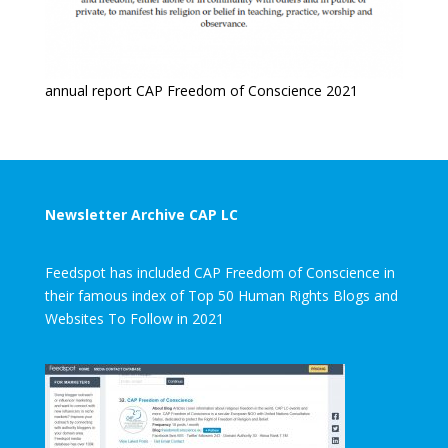
annual report CAP Freedom of Conscience 2021
Newsletter Archive CAP LC
Feedspot has included CAP Freedom of Conscience in
their famous index of Top 50 Human Rights Blogs and
Websites To Follow in 2021