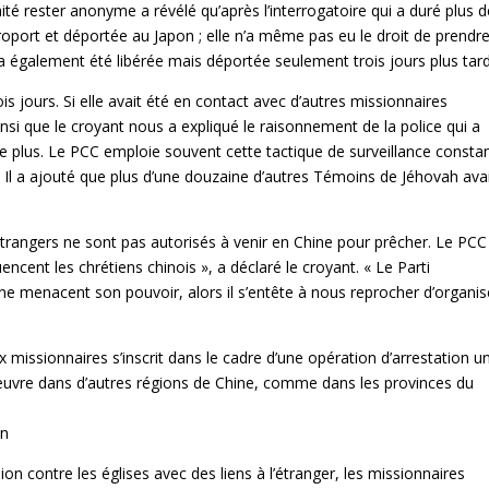
té rester anonyme a révélé qu’après l’interrogatoire qui a duré plus d
port et déportée au Japon ; elle n’a même pas eu le droit de prendr
 a également été libérée mais déportée seulement trois jours plus tard
ois jours. Si elle avait été en contact avec d’autres missionnaires
 ainsi que le croyant nous a expliqué le raisonnement de la police qui a
 de plus. Le PCC emploie souvent cette tactique de surveillance consta
. Il a ajouté que plus d’une douzaine d’autres Témoins de Jéhovah ava
.
 étrangers ne sont pas autorisés à venir en Chine pour prêcher. Le PCC
uencent les chrétiens chinois », a déclaré le croyant. « Le Parti
 menacent son pouvoir, alors il s’entête à nous reprocher d’organis
x missionnaires s’inscrit dans le cadre d’une opération d’arrestation un
 œuvre dans d’autres régions de Chine, comme dans les provinces du
on
ion contre les églises avec des liens à l’étranger, les missionnaires