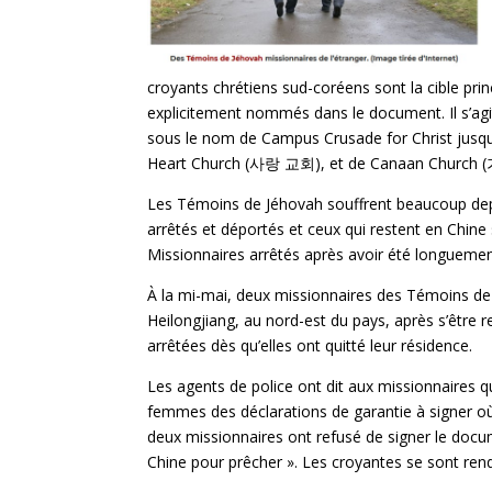
croyants chrétiens sud-coréens sont la cible pri
explicitement nommés dans le document. Il s’agi
sous le nom de Campus Crusade for Christ jusqu’en
Heart Church (사랑 교회), et de Canaan Churc
Les Témoins de Jéhovah souffrent beaucoup depu
arrêtés et déportés et ceux qui restent en Chine 
Missionnaires arrêtés après avoir été longuement
À la mi-mai, deux missionnaires des Témoins de
Heilongjiang, au nord-est du pays, après s’être r
arrêtées dès qu’elles ont quitté leur résidence.
Les agents de police ont dit aux missionnaires qu
femmes des déclarations de garantie à signer où
deux missionnaires ont refusé de signer le docum
Chine pour prêcher ». Les croyantes se sont rendu