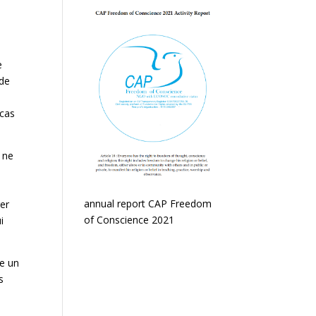
e
 de
 cas
 ne
annual report CAP Freedom
ger
of Conscience 2021
i
te un
s