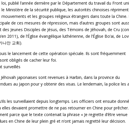
loi, publié l’année dernière par le Département du travail du Front uni
le Ministère de la sécurité publique, les autorités chinoises répriment
mouvements et les groupes religieux étrangers dans toute la Chine.
ncipale de ces mesures de répression, mais d’autres groupes sont auss
t des Jeunes Disciples de Jésus, des Témoins de Jéhovah, de Cru (co
 2011), de l’Église évangélique luthérienne, de l’Église Bo’ai, de Lov
h (가나안 교회).
is le lancement de cette opération spéciale. Ils sont fréquemment
sont obligés de cacher leur foi.
 surveillés
 Jéhovah japonaises sont revenues à Harbin, dans la province du
endues au Japon pour y obtenir des visas. Le lendemain, la police les 
’ils les surveillaient depuis longtemps. Les officiers ont ensuite donn
 elles devaient promettre de ne pas retourner en Chine pour prêcher.
ent parce que le texte contenait la phrase « Je regrette d’être venue
es en Chine de leur plein gré et n’ont jamais regretté leur décision.