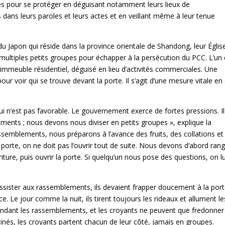
es pour se protéger en déguisant notamment leurs lieux de
ans leurs paroles et leurs actes et en veillant même à leur tenue
 Japon qui réside dans la province orientale de Shandong, leur Églis
ultiples petits groupes pour échapper à la persécution du PCC. L’un
immeuble résidentiel, déguisé en lieu d’activités commerciales. Une
pour voir qui se trouve devant la porte. Il s’agit d’une mesure vitale en
 n’est pas favorable. Le gouvernement exerce de fortes pressions. Il
ents ; nous devons nous diviser en petits groupes », explique la
semblements, nous préparons à l’avance des fruits, des collations et
a porte, on ne doit pas l’ouvrir tout de suite. Nous devons d’abord ran
urriture, puis ouvrir la porte. Si quelqu’un nous pose des questions, on lu
assister aux rassemblements, ils devaient frapper doucement à la por
 Le jour comme la nuit, ils tirent toujours les rideaux et allument le
endant les rassemblements, et les croyants ne peuvent que fredonner
és, les croyants partent chacun de leur côté, jamais en groupes.