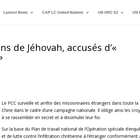
Lastest News
CAP LC United Nations
UN HRC 62
UN 
ns de Jéhovah, accusés d’«
»
Le PCC surveille et arrête des missionnaires étrangers dans toute la
Chine dans le cadre d’une campagne nationale. Il oblige ainsi les cro
à se rassembler en secret et à dissimuler leur foi.
Sur la base du Plan de travail national de l’Opération spéciale d’enqu
et de lutte contre l’infiltration chrétienne à l’étranger conformément 