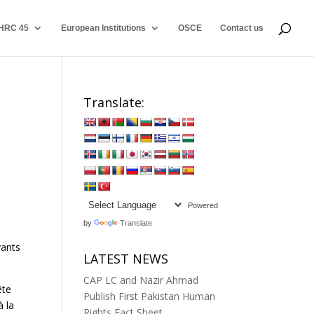
HRC 45
European Institutions
OSCE
Contact us
Translate:
Powered
by
Translate
yants
LATEST NEWS
CAP LC and Nazir Ahmad
ête
Publish First Pakistan Human
à la
Rights Fact Sheet