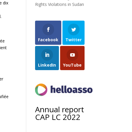
e dix
Rights Violations in Sudan
e
.
Facebook
Twitter
nte
ient
LinkedIn
YouTube
er
ifiée
Annual report
CAP LC 2022