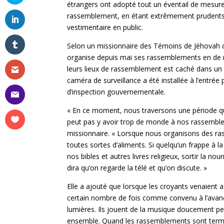
étrangers ont adopté tout un éventail de mesur
rassemblement, en étant extrêmement prudents d
vestimentaire en public.
Selon un missionnaire des Témoins de Jéhovah du
organise depuis mai ses rassemblements en de m
leurs lieux de rassemblement est caché dans un 
caméra de surveillance a été installée à l’entrée 
d’inspection gouvernementale.
« En ce moment, nous traversons une période qui
peut pas y avoir trop de monde à nos rassemblem
missionnaire. « Lorsque nous organisons des ras
toutes sortes d’aliments. Si quelqu’un frappe à l
nos bibles et autres livres religieux, sortir la no
dira qu’on regarde la télé et qu’on discute. »
Elle a ajouté que lorsque les croyants venaient 
certain nombre de fois comme convenu à l’avance.
lumières. Ils jouent de la musique doucement p
ensemble. Quand les rassemblements sont termin