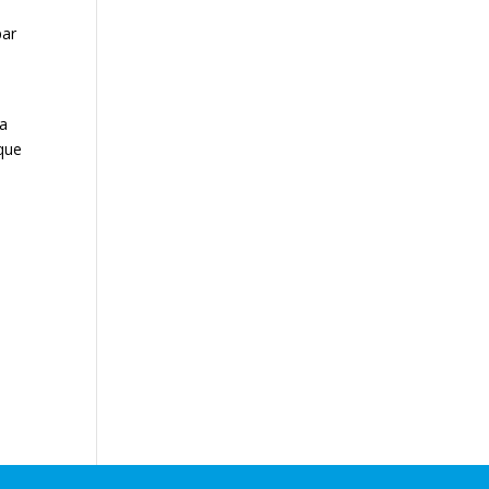
par
La
 que