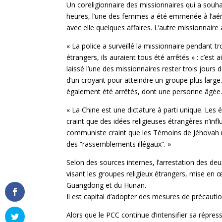
Un coreligionnaire des missionnaires qui a souhai
heures, l’une des femmes a été emmenée à l’aéro
avec elle quelques affaires. L’autre missionnaire
« La police a surveillé la missionnaire pendant tr
étrangers, ils auraient tous été arrêtés » : c’est
laissé l’une des missionnaires rester trois jours
d’un croyant pour atteindre un groupe plus large
également été arrêtés, dont une personne âgée
« La Chine est une dictature à parti unique. Les
craint que des idées religieuses étrangères n’infl
communiste craint que les Témoins de Jéhovah ne
des “rassemblements illégaux”. »
Selon des sources internes, l’arrestation des deu
visant les groupes religieux étrangers, mise en
Guangdong et du Hunan.
Il est capital d’adopter des mesures de précauti
Alors que le PCC continue d’intensifier sa répress