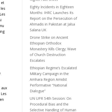
 et
Eighty Incidents in Eighteen
 les
Months: IHRC Launches Its
 Les
Report on the Persecution of
i
Ahmadis in Pakistan at Jalsa
nnu
Salana UK
ing
Drone Strike on Ancient
Ethiopian Orthodox
Monastery Kills Clergy; Wave
of Church Destruction
Escalates
Ethiopian Regime’s Escalated
a
Military Campaign in the
Amhara Region Amidst
Performative “National
é aux
Dialogue”
 Les
UN UPR 54th Session: On
 en
Procedural Bias and the
Selective Handling of Human