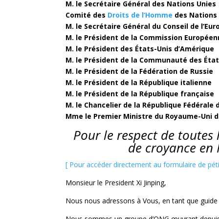
M. le Secrétaire Général des Nations Unies
Comité des
Droits de l’Homme
des Nations
M. le Secrétaire Général du Conseil de l’Eur
M. le Président de la Commission Europée
M. le Président des États-Unis d’Amérique
M. le Président de la Communauté des Éta
M. le Président de la Fédération de Russie
M. le Président de la République italienne
M. le Président de la République française
M. le Chancelier de la République Fédérale
Mme le Premier Ministre du Royaume-Uni d
Pour le respect de toutes l
de croyance en 
[ Pour accéder directement au formulaire de pétiti
Monsieur le President Xi Jinping,
Nous nous adressons à Vous, en tant que guide d
Nous sommes un groupe d’ONG œuvrant depuis de