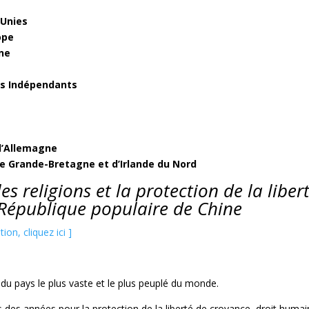
 Unies
ope
nne
ts Indépendants
 d’Allemagne
e Grande-Bretagne et d’Irlande du Nord
es religions et la protection de la liber
République populaire de Chine
on, cliquez ici ]
u pays le plus vaste et le plus peuplé du monde.
s années pour la protection de la liberté de croyance, droit humai