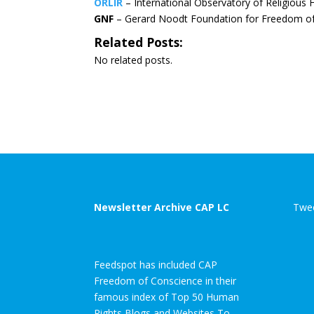
ORLIR
– International Observatory of Religious
GNF
– Gerard Noodt Foundation for Freedom of 
Related Posts:
No related posts.
Newsletter Archive CAP LC
Twee
Feedspot has included CAP
Freedom of Conscience in their
famous index of Top 50 Human
Rights Blogs and Websites To