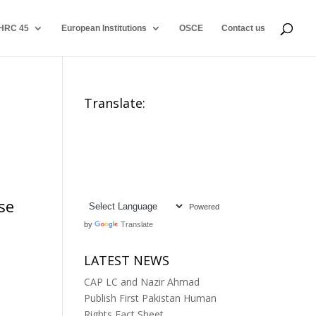
HRC 45
European Institutions
OSCE
Contact us
Translate:
se
Powered
by
Translate
LATEST NEWS
CAP LC and Nazir Ahmad
Publish First Pakistan Human
Rights Fact Sheet