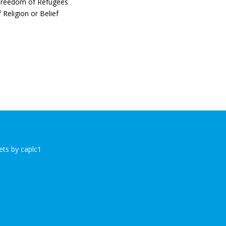
 Freedom of Refugees
Religion or Belief
ts by caplc1