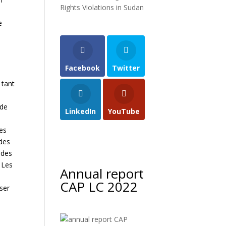
Rights Violations in Sudan
e
Facebook
Twitter
 tant
 de
LinkedIn
YouTube
t
les
 des
 des
. Les
Annual report
CAP LC 2022
sser