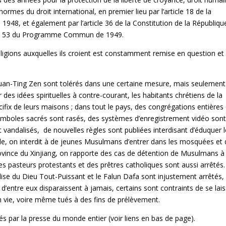
mes du droit international, en premier lieu par l’article 18 de la
1948, et également par l’article 36 de la Constitution de la Républiqu
ticle 53 du Programme Commun de 1949.
religions auxquelles ils croient est constamment remise en question et
n-Ting Zen sont tolérés dans une certaine mesure, mais seulement
 des idées spirituelles à contre-courant, les habitants chrétiens de la
ucifix de leurs maisons ; dans tout le pays, des congrégations entières
 symboles sacrés sont rasés, des systèmes d’enregistrement vidéo son
nt vandalisés, de nouvelles règles sont publiées interdisant d’éduquer 
lle, on interdit à de jeunes Musulmans d’entrer dans les mosquées et
vince du Xinjiang, on rapporte des cas de détention de Musulmans à
des pasteurs protestants et des prêtres catholiques sont aussi arrêtés
lise du Dieu Tout-Puissant et le Falun Dafa sont injustement arrêtés,
d’entre eux disparaissent à jamais, certains sont contraints de se lai
en vie, voire même tués à des fins de prélèvement.
és par la presse du monde entier (voir liens en bas de page).