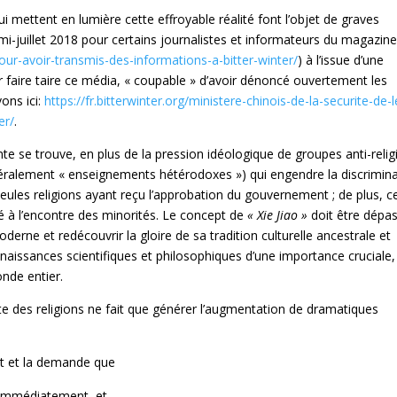
ui mettent en lumière cette effroyable réalité font l’objet de graves
i-juillet 2018 pour certains journalistes et informateurs du magazin
-pour-avoir-transmis-des-informations-a-bitter-winter/
) à l’issue d’une
 faire taire ce média, « coupable » d’avoir dénoncé ouvertement les
ons ici:
https://fr.bitterwinter.org/ministere-chinois-de-la-securite-de-l
er/
.
nte se trouve, en plus de la pression idéologique de groupes anti-relig
ittéralement « enseignements hétérodoxes ») qui engendre la discrimin
 seules religions ayant reçu l’approbation du gouvernement ; de plus, c
té à l’encontre des minorités. Le concept de
« Xie Jiao »
doit être dépa
erne et redécouvrir la gloire de sa tradition culturelle ancestrale et
aissances scientifiques et philosophiques d’une importance cruciale,
nde entier.
nte des religions ne fait que générer l’augmentation de dramatiques
it et la demande que
t immédiatement, et