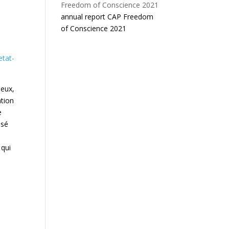
annual report CAP Freedom
e
of Conscience 2021
etat-
ieux,
ation
e
ssé
 qui