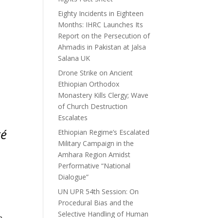
Eighty Incidents in Eighteen
Months: IHRC Launches Its
Report on the Persecution of
Ahmadis in Pakistan at Jalsa
Salana UK
Drone Strike on Ancient
Ethiopian Orthodox
Monastery Kills Clergy; Wave
of Church Destruction
Escalates
té
Ethiopian Regime’s Escalated
Military Campaign in the
Amhara Region Amidst
Performative “National
Dialogue”
UN UPR 54th Session: On
Procedural Bias and the
Selective Handling of Human
n