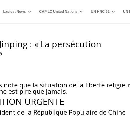
Lastest News
CAP LC United Nations
UN HRC 62
UN 
Jinping : « La persécution
»
 note que la situation de la liberté religieu
ne est pire que jamais.
ITION URGENTE
sident de la République Populaire de Chine