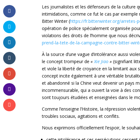
Les journalistes et les défenseurs de la culture q
intimidations, comme ce fut le cas par exemple m
Bitter Winter (
https://fr.bitterwinter.org/arretes
opération de police spécialement organisée pour
violations des droits de l’homme que nous décriv
prend-la-tete-de-la-campagne-contre-bitter-wint
À la source d’une vague d’intolérance aussi viole
le concept trompeur de
«
Xie Jiao
»
(signifiant l
et viole la liberté de croyance en la limitant aux
concept incite également à une véritable brutali
et abandonné si la Chine veut devenir un pays mod
incommensurable, qui a ouvert la voie à des conn
sont toujours étudiées et enseignées dans le mo
Comme l’enseigne l’Histoire, la répression viole
troubles sociaux, agitations et conflits.
Nous exprimons officiellement l’espoir, le souha
cette intolérance et ces persécutions cessen