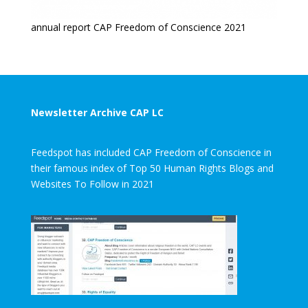
annual report CAP Freedom of Conscience 2021
Newsletter Archive CAP LC
Feedspot has included CAP Freedom of Conscience in
their famous index of Top 50 Human Rights Blogs and
Websites To Follow in 2021