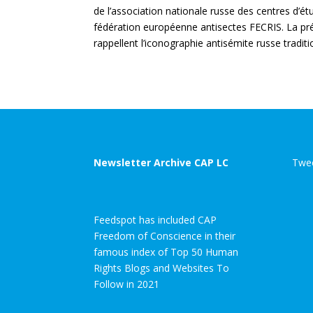
de l’association nationale russe des centres d’ét
fédération européenne antisectes FECRIS. La prés
rappellent l’iconographie antisémite russe traditi
Newsletter Archive CAP LC
Twee
Feedspot has included CAP
Freedom of Conscience in their
famous index of Top 50 Human
Rights Blogs and Websites To
Follow in 2021