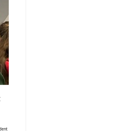
t
ident