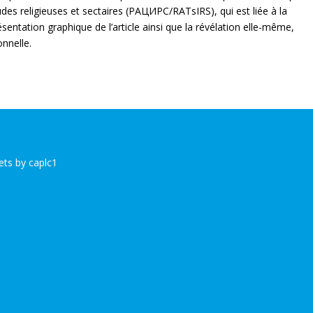
udes religieuses et sectaires (РАЦИРС/RATsIRS), qui est liée à la
entation graphique de l’article ainsi que la révélation elle-même,
onnelle.
ts by caplc1