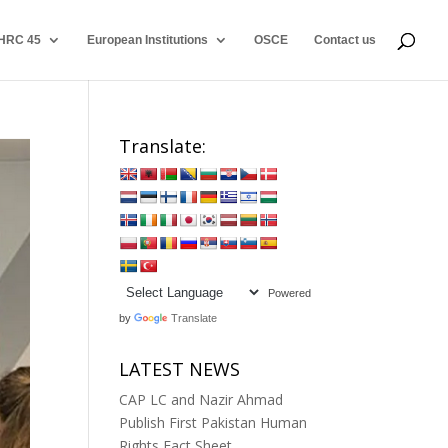
HRC 45
European Institutions
OSCE
Contact us
Translate:
Powered
by
Translate
LATEST NEWS
CAP LC and Nazir Ahmad
Publish First Pakistan Human
Rights Fact Sheet