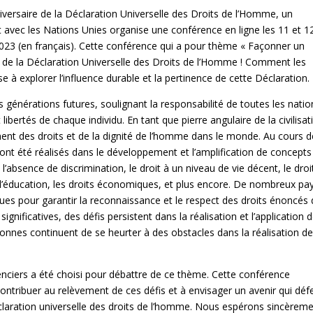
ersaire de la Déclaration Universelle des Droits de l’Homme, un
avec les Nations Unies organise une conférence en ligne les 11 et 1
023 (en français). Cette conférence qui a pour thème « Façonner un
ct de la Déclaration Universelle des Droits de l’Homme ! Comment les
se à explorer l’influence durable et la pertinence de cette Déclaration.
es générations futures, soulignant la responsabilité de toutes les natio
libertés de chaque individu. En tant que pierre angulaire de la civilisat
ent des droits et de la dignité de l’homme dans le monde. Au cours 
nt été réalisés dans le développement et l’amplification de concepts 
 l’absence de discrimination, le droit à un niveau de vie décent, le droi
 à l’éducation, les droits économiques, et plus encore. De nombreux pa
ques pour garantir la reconnaissance et le respect des droits énoncés
nificatives, des défis persistent dans la réalisation et l’application 
rsonnes continuent de se heurter à des obstacles dans la réalisation d
enciers a été choisi pour débattre de ce thème. Cette conférence
 contribuer au relèvement de ces défis et à envisager un avenir qui dé
claration universelle des droits de l’homme. Nous espérons sincèrem