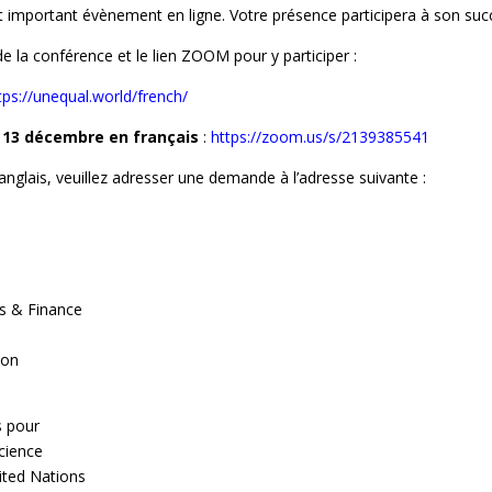
t important évènement en ligne. Votre présence participera à son suc
e la conférence et le lien ZOOM pour y participer :
tps://unequal.world/french/
 13 décembre en français
:
https://zoom.us/s/2139385541
anglais, veuillez adresser une demande à l’adresse suivante :
s & Finance
ion
s pour
cience
ited Nations