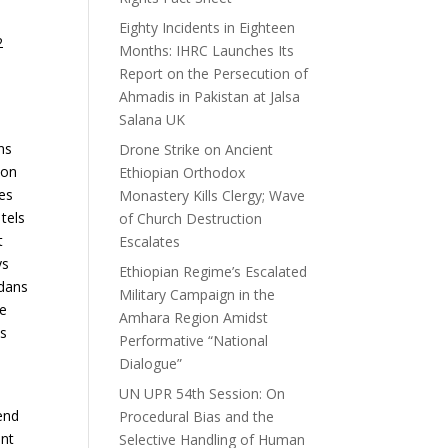
Eighty Incidents in Eighteen
2
Months: IHRC Launches Its
Report on the Persecution of
Ahmadis in Pakistan at Jalsa
Salana UK
ns
Drone Strike on Ancient
ion
Ethiopian Orthodox
des
Monastery Kills Clergy; Wave
tels
of Church Destruction
t
Escalates
ys
Ethiopian Regime’s Escalated
 dans
Military Campaign in the
de
Amhara Region Amidst
es
Performative “National
Dialogue”
UN UPR 54th Session: On
fend
Procedural Bias and the
ent
Selective Handling of Human