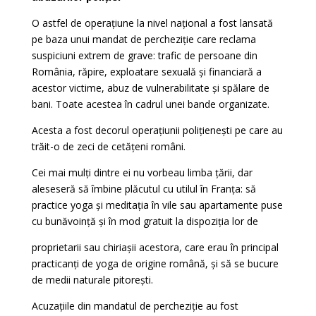
O astfel de operațiune la nivel național a fost lansată
pe baza unui mandat de percheziție care reclama
suspiciuni extrem de grave: trafic de persoane din
România, răpire, exploatare sexuală și financiară a
acestor victime, abuz de vulnerabilitate și spălare de
bani. Toate acestea în cadrul unei bande organizate.
Acesta a fost decorul operațiunii polițienești pe care au
trăit-o de zeci de cetățeni români.
Cei mai mulți dintre ei nu vorbeau limba țării, dar
aleseseră să îmbine plăcutul cu utilul în Franța: să
practice yoga și meditația în vile sau apartamente puse
cu bunăvoință și în mod gratuit la dispoziția lor de
proprietarii sau chiriașii acestora, care erau în principal
practicanți de yoga de origine română, și să se bucure
de medii naturale pitorești.
Acuzațiile din mandatul de percheziție au fost