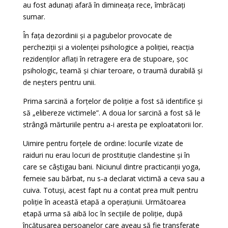
au fost adunați afară în dimineața rece, îmbrăcați
sumar.
În fața dezordinii și a pagubelor provocate de
percheziții și a violenței psihologice a poliției, reacția
rezidenților aflați în retragere era de stupoare, șoc
psihologic, teamă și chiar teroare, o traumă durabilă și
de neșters pentru unii.
Prima sarcină a forțelor de poliție a fost să identifice și
să „elibereze victimele”. A doua lor sarcină a fost să le
strângă mărturiile pentru a-i aresta pe exploatatorii lor.
Uimire pentru forțele de ordine: locurile vizate de
raiduri nu erau locuri de prostituție clandestine și în
care se câștigau bani. Niciunul dintre practicanții yoga,
femeie sau bărbat, nu s-a declarat victimă a ceva sau a
cuiva. Totuși, acest fapt nu a contat prea mult pentru
poliție în această etapă a operațiunii. Următoarea
etapă urma să aibă loc în secțiile de poliție, după
încătușarea persoanelor care aveau să fie transferate