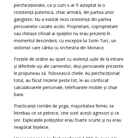
percheziționate, ca și cum s-ar fi așteptat la o
rezistență puternică, chiar armată, din partea unor
gangsteri. Nu a existat nicio rezistență din partea
persoanelor cazate acolo. Proprietarii, coproprietarii
sau chiriașii oficiali ai spațiilor nu erau prezenți în
momentul descinderii, cu excepția lui Sorin Turc, un
violonist care cânta cu orchestra din Monaco.
Forțele de ordine au spart cu violență ușile de la intrare
și diferitele uși ale camerelor, deși persoanele prezente
le propuneau să folosească cheile. Au percheziționat
totul, au făcut mizerie peste tot, le-au confiscat
calculatoarele personale, telefoanele mobile și chiar
banii.
Practicanții români de yoga, majoritatea femei, se
întrebau ce se petrece, cine sunt acești agresori și ce
vor. Explicațiile polițiștilor erau foarte scurte și nu erau
neapărat înțelese.