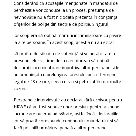
Considerând că acuzațiile menționate în mandatul de
percheziție vor conduce la un proces, prezumția de
nevinovăție nu a fost niciodată prezentă în conștiința
ofițerilor de poliție din secțiile de poliție. Singurul
lor scop era să obțină mărturii incriminatoare cu privire
la alte persoane. În acest scop, aceștia nu au ezitat
să profite de situația de suferință și vulnerabilitate a
presupuselor victime de la care doreau să obțină
declarații incriminatoare împotriva altor persoane și le-
au amenințat cu prelungirea arestului peste termenul
legal de 48 de ore, ceea ce s-a și petrecut în mai multe
cazuri.
Persoanele intervievate au declarat fără echivoc pentru
HRWF că au fost supuse unor presiuni pentru a spune
lucruri care nu erau adevărate, astfel încât declarațiile
lor să poată corespunde conținutului mandatului și să
facă posibilă urmărirea penală a altor persoane.