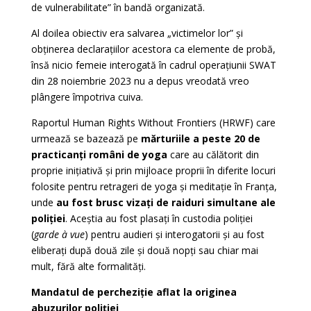
de vulnerabilitate” în bandă organizată.
Al doilea obiectiv era salvarea „victimelor lor” și
obținerea declarațiilor acestora ca elemente de probă,
însă nicio femeie interogată în cadrul operațiunii SWAT
din 28 noiembrie 2023 nu a depus vreodată vreo
plângere împotriva cuiva.
Raportul Human Rights Without Frontiers (HRWF) care
urmează se bazează pe
mărturiile a peste 20 de
practicanți români de yoga
care au călătorit din
proprie inițiativă și prin mijloace proprii în diferite locuri
folosite pentru retrageri de yoga și meditație în Franța,
unde
au fost brusc vizați de raiduri simultane ale
poliției
. Aceștia au fost plasați în custodia poliției
(
garde à vue
) pentru audieri și interogatorii și au fost
eliberați după două zile și două nopți sau chiar mai
mult, fără alte formalități.
Mandatul de percheziție aflat la originea
abuzurilor poliției