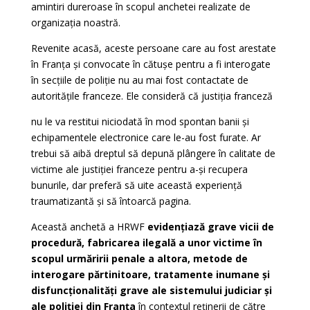
amintiri dureroase în scopul anchetei realizate de
organizația noastră.
Revenite acasă, aceste persoane care au fost arestate
în Franța și convocate în cătușe pentru a fi interogate
în secțiile de poliție nu au mai fost contactate de
autoritățile franceze. Ele consideră că justiția franceză
nu le va restitui niciodată în mod spontan banii și
echipamentele electronice care le-au fost furate. Ar
trebui să aibă dreptul să depună plângere în calitate de
victime ale justiției franceze pentru a-și recupera
bunurile, dar preferă să uite această experiență
traumatizantă și să întoarcă pagina.
Această anchetă a HRWF
evidențiază grave vicii de
procedură, fabricarea ilegală a unor victime în
scopul urmăririi penale a altora, metode de
interogare părtinitoare, tratamente inumane și
disfuncționalități grave ale sistemului judiciar și
ale poliției din Franța
în contextul reținerii de către