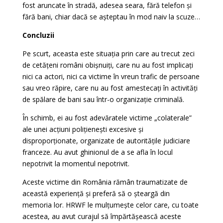
fost aruncate în stradă, adesea seara, fără telefon și
fără bani, chiar dacă se așteptau în mod naiv la scuze…
Concluzii
Pe scurt, aceasta este situația prin care au trecut zeci
de cetățeni români obișnuiți, care nu au fost implicați
nici ca actori, nici ca victime în vreun trafic de persoane
sau vreo răpire, care nu au fost amestecați în activități
de spălare de bani sau într-o organizație criminală.
În schimb, ei au fost adevăratele victime „colaterale”
ale unei acțiuni polițienești excesive și
disproporționate, organizate de autoritățile judiciare
franceze. Au avut ghinionul de a se afla în locul
nepotrivit la momentul nepotrivit.
Aceste victime din România rămân traumatizate de
această experiență și preferă să o șteargă din
memoria lor. HRWF le mulțumește celor care, cu toate
acestea, au avut curajul să împărtășească aceste