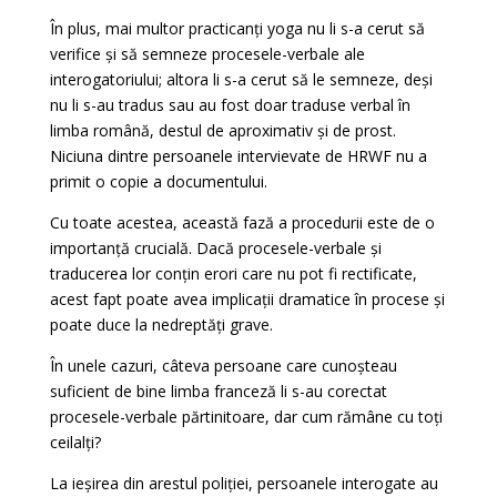
În plus, mai multor practicanți yoga nu li s-a cerut să
verifice și să semneze procesele-verbale ale
interogatoriului; altora li s-a cerut să le semneze, deși
nu li s-au tradus sau au fost doar traduse verbal în
limba română, destul de aproximativ și de prost.
Niciuna dintre persoanele intervievate de HRWF nu a
primit o copie a documentului.
Cu toate acestea, această fază a procedurii este de o
importanță crucială. Dacă procesele-verbale și
traducerea lor conțin erori care nu pot fi rectificate,
acest fapt poate avea implicații dramatice în procese și
poate duce la nedreptăți grave.
În unele cazuri, câteva persoane care cunoșteau
suficient de bine limba franceză li s-au corectat
procesele-verbale părtinitoare, dar cum rămâne cu toți
ceilalți?
La ieșirea din arestul poliției, persoanele interogate au