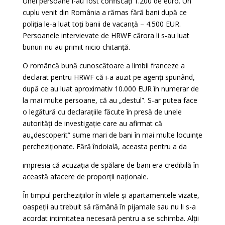
Unei persoane i-au fost confiscați 1.200 de euro. Un
cuplu venit din România a rămas fără bani după ce
poliția le-a luat toți banii de vacanță – 4.500 EUR.
Persoanele intervievate de HRWF cărora li s-au luat
bunuri nu au primit nicio chitanță.
O româncă bună cunoscătoare a limbii franceze a
declarat pentru HRWF că i-a auzit pe agenți spunând,
după ce au luat aproximativ 10.000 EUR în numerar de
la mai multe persoane, că au „destul”. S-ar putea face
o legătură cu declarațiile făcute în presă de unele
autorități de investigație care au afirmat că
au
„descoperit” sume mari de bani în mai multe locuințe
percheziționate. Fără îndoială, aceasta pentru a da
impresia că acuzația de spălare de bani era credibilă în
această afacere de proporții naționale.
În timpul perchezițiilor în vilele și apartamentele vizate,
oaspeții au trebuit să rămână în pijamale sau nu li s-a
acordat intimitatea necesară pentru a se schimba. Alții