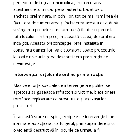
percepute de toți actorii implicați în executarea
acestuia drept un caz penal autentic bazat pe o
anchetă preliminară. În ochii lor, tot ce mai rămânea de
făcut era documentarea și închiderea acestui caz, după
strângerea probelor care urmau să fie descoperite la
fața locului – în timp ce, în această etapă, dosarul era
încă gol. Această preconcepție, bine instalată în
conștiința oamenilor, va distorsiona toate procedurile
la toate nivelurile și va desconsidera prezumția de
nevinovăție.
Intervenția forțelor de ordine prin efracție
Masivele forțe speciale de intervenție ale poliției se
așteptau să găsească infractori și victime, biete tinere
românce exploatate ca prostituate și așa-zișii lor
protectori.
În această stare de spirit, echipele de intervenție bine
înarmate au acționat ca fulgerul, prin surprindere și cu
o violență destructivă în locurile ce urmau a fi