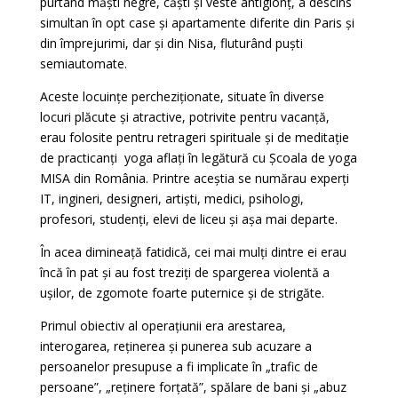
purtând măști negre, căști și veste antiglonț, a descins
simultan în opt case și apartamente diferite din Paris și
din împrejurimi, dar și din Nisa, fluturând puști
semiautomate.
Aceste locuințe percheziționate, situate în diverse
locuri plăcute și atractive, potrivite pentru vacanță,
erau folosite pentru retrageri spirituale și de meditație
de practicanți yoga aflați în legătură cu Școala de yoga
MISA din România. Printre aceștia se numărau experți
IT, ingineri, designeri, artiști, medici, psihologi,
profesori, studenți, elevi de liceu și așa mai departe.
În acea dimineață fatidică, cei mai mulți dintre ei erau
încă în pat și au fost treziți de spargerea violentă a
ușilor, de zgomote foarte puternice și de strigăte.
Primul obiectiv al operațiunii era arestarea,
interogarea, reținerea și punerea sub acuzare a
persoanelor presupuse a fi implicate în „trafic de
persoane”, „reținere forțată”, spălare de bani și „abuz