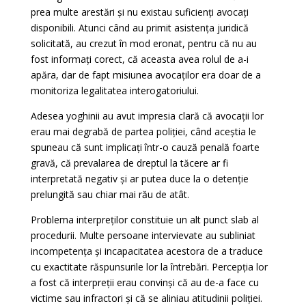
prea multe arestări și nu existau suficienți avocați
disponibili. Atunci când au primit asistența juridică
solicitată, au crezut în mod eronat, pentru că nu au
fost informați corect, că aceasta avea rolul de a-i
apăra, dar de fapt misiunea avocaților era doar de a
monitoriza legalitatea interogatoriului.
Adesea yoghinii au avut impresia clară că avocații lor
erau mai degrabă de partea poliției, când aceștia le
spuneau că sunt implicați într-o cauză penală foarte
gravă, că prevalarea de dreptul la tăcere ar fi
interpretată negativ și ar putea duce la o detenție
prelungită sau chiar mai rău de atât.
Problema interpreților constituie un alt punct slab al
procedurii. Multe persoane intervievate au subliniat
incompetența și incapacitatea acestora de a traduce
cu exactitate răspunsurile lor la întrebări. Percepția lor
a fost că interpreții erau convinși că au de-a face cu
victime sau infractori și că se aliniau atitudinii
poliției.