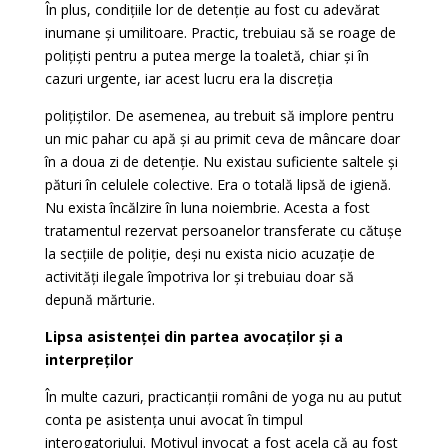
În plus, condițiile lor de detenție au fost cu adevărat
inumane și umilitoare. Practic, trebuiau să se roage de
polițiști pentru a putea merge la toaletă, chiar și în
cazuri urgente, iar acest lucru era la discreția
polițiștilor. De asemenea, au trebuit să implore pentru
un mic pahar cu apă și au primit ceva de mâncare doar
în a doua zi de detenție. Nu existau suficiente saltele și
pături în celulele colective. Era o totală lipsă de igienă.
Nu exista încălzire în luna noiembrie. Acesta a fost
tratamentul rezervat persoanelor transferate cu cătușe
la secțiile de poliție, deși nu exista nicio acuzație de
activități ilegale împotriva lor și trebuiau doar să
depună mărturie.
Lipsa asistenței din partea avocaților și a
interpreților
În multe cazuri, practicanții români de yoga nu au putut
conta pe asistența unui avocat în timpul
interogatoriului. Motivul invocat a fost acela că au fost