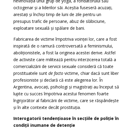
nevinovăția unui grup de yoga, a fondatorului său
octogenar și a liderilor săi. Aceștia fuseseră acuzați,
arestați și închiși timp de luni de zile pentru un
presupus trafic de persoane, abuz de slăbiciune,
exploatare sexuală și spălare de bani.
Fabricarea de victime împotriva voinței lor, care a fost
inspirată de o ramură controversată a feminismului,
aboliționistele, a fost la originea acestei derive. Astfel
de activiste care militează pentru interzicerea totală a
comercializării de servicii sexuale consideră că toate
prostituatele sunt
de facto
victime, chiar dacă sunt liber
profesioniste și declară că este alegerea lor. În
Argentina, avocați, psihologi și magistrați au început să
lupte cu succes împotriva acestui fenomen foarte
îngrijorător al fabricării de victime, care se răspândește
și în alte contexte decât prostituția.
Interogatorii tendențioase în secțiile de poliție în
condiții inumane de detenție