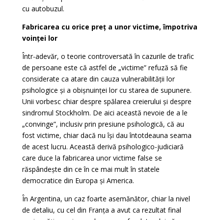
cu autobuzul.
Fabricarea cu orice preț a unor victime, împotriva
voinței lor
Într-adevăr, o teorie controversată în cazurile de trafic
de persoane este că astfel de „victime” refuză să
fie
considerate ca atare din cauza vulnerabilității lor
psihologice și a obișnuinței lor cu starea de supunere.
Unii vorbesc chiar despre spălarea creierului și despre
sindromul Stockholm. De aici această nevoie de a le
„convinge”, inclusiv prin presiune psihologică, că au
fost victime, chiar dacă nu își dau întotdeauna
seama
de acest lucru. Această derivă psihologico-judiciară
care duce la fabricarea unor victime false se
răspândește din ce în ce mai mult în statele
democratice din Europa și America.
În Argentina, un caz foarte asemănător, chiar la nivel
de detaliu, cu cel din Franța a avut ca rezultat final