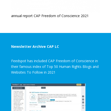
annual report CAP Freedom of Conscience 2021
Newsletter Archive CAP LC
Feedspot has included CAP Freedom of Conscience in
their famous index of Top 50 Human Rights Blogs and
Websites To Follow in 2021