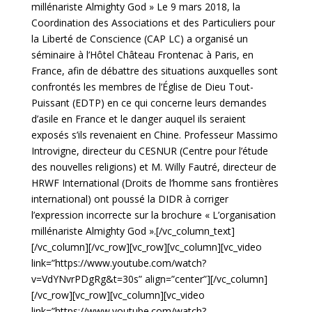
millénariste Almighty God » Le 9 mars 2018, la
Coordination des Associations et des Particuliers pour
la Liberté de Conscience (CAP LC) a organisé un
séminaire à l’Hôtel Château Frontenac à Paris, en
France, afin de débattre des situations auxquelles sont
confrontés les membres de l’Église de Dieu Tout-
Puissant (EDTP) en ce qui concerne leurs demandes
d’asile en France et le danger auquel ils seraient
exposés s’ils revenaient en Chine. Professeur Massimo
Introvigne, directeur du CESNUR (Centre pour l’étude
des nouvelles religions) et M. Willy Fautré, directeur de
HRWF International (Droits de l’homme sans frontières
international) ont poussé la DIDR à corriger
l’expression incorrecte sur la brochure « L’organisation
millénariste Almighty God ».[/vc_column_text]
[/vc_column][/vc_row][vc_row][vc_column][vc_video
link=”https://www.youtube.com/watch?
v=VdYNvrPDgRg&t=30s” align=”center”][/vc_column]
[/vc_row][vc_row][vc_column][vc_video
link=”https://www.youtube.com/watch?