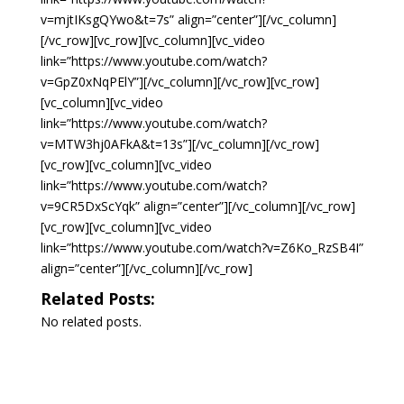
v=mjtIKsgQYwo&t=7s” align=”center”][/vc_column]
[/vc_row][vc_row][vc_column][vc_video
link=”https://www.youtube.com/watch?
v=GpZ0xNqPElY”][/vc_column][/vc_row][vc_row]
[vc_column][vc_video
link=”https://www.youtube.com/watch?
v=MTW3hj0AFkA&t=13s”][/vc_column][/vc_row]
[vc_row][vc_column][vc_video
link=”https://www.youtube.com/watch?
v=9CR5DxScYqk” align=”center”][/vc_column][/vc_row]
[vc_row][vc_column][vc_video
link=”https://www.youtube.com/watch?v=Z6Ko_RzSB4I”
align=”center”][/vc_column][/vc_row]
Related Posts:
No related posts.