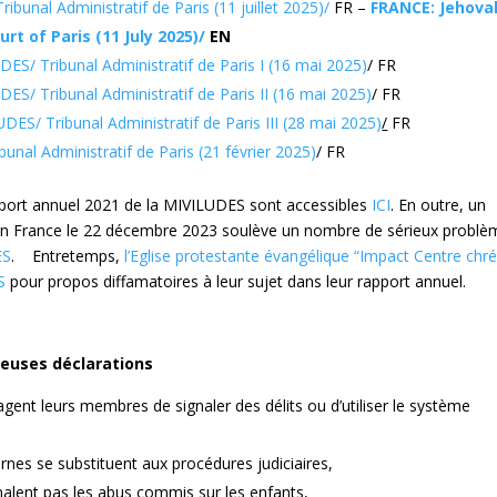
unal Administratif de Paris (11 juillet 2025)/
FR –
FRANCE: Jehova
t of Paris (11 July 2025)/
EN
S/ Tribunal Administratif de Paris I (16 mai 2025)
/ FR
S/ Tribunal Administratif de Paris II (16 mai 2025)
/ FR
ES/ Tribunal Administratif de Paris III (28 mai 2025)
/
FR
unal Administratif de Paris (21 février 2025)
/ FR
apport annuel 2021 de la MIVILUDES sont accessibles
ICI
. En outre, un
s en France le 22 décembre 2023 soulève un nombre de sérieux probl
ES
. Entretemps,
l’Eglise protestante évangélique “Impact Centre chré
S
pour propos diffamatoires à leur sujet dans leur rapport annuel.
euses déclarations
ent leurs membres de signaler des délits ou d’utiliser le système
ernes se substituent aux procédures judiciaires,
alent pas les abus commis sur les enfants,