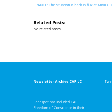
FRANCE: The situation is back in flux at MIVILU
Related Posts:
No related posts.
Newsletter Archive CAP LC
Twee
Feedspot has included CAP
Freedom of Conscience in their