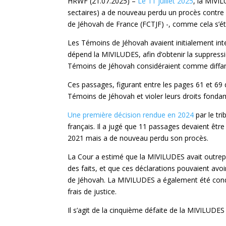
HRWF (21.07.2025) –
Le 11 juillet 2025
, la MIVIL
sectaires) a de nouveau perdu un procès contre
de Jéhovah de France (FCTJF) -, comme cela s’éta
Les Témoins de Jéhovah avaient initialement inten
dépend la MIVILUDES, afin d’obtenir la suppres
Témoins de Jéhovah considéraient comme diffa
Ces passages, figurant entre les pages 61 et 69 
Témoins de Jéhovah et violer leurs droits fond
Une première décision rendue en 2024
par le tr
français. Il a jugé que 11 passages devaient êtr
2021 mais a de nouveau perdu son procès.
La Cour a estimé que la MIVILUDES avait outr
des faits, et que ces déclarations pouvaient avoi
de Jéhovah. La MIVILUDES a également été cond
frais de justice.
Il s’agit de la cinquième défaite de la MIVILUDE