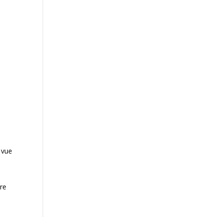
e vue
tre