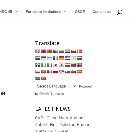
HRC 45
European Institutions
OSCE
Contact us
Translate:
Powered
 de
by
Translate
LATEST NEWS
CAP LC and Nazir Ahmad
Publish First Pakistan Human
Rights Fact Sheet