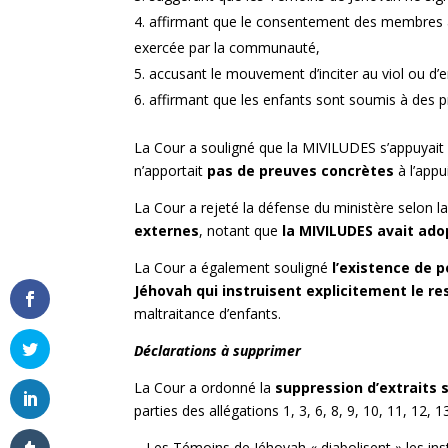
affirmant que le consentement des membres à 
exercée par la communauté,
accusant le mouvement d’inciter au viol ou d’en
affirmant que les enfants sont soumis à des 
La Cour a souligné que la MIVILUDES s’appuyait
n’apportait
pas de preuves concrètes
à l’appu
La Cour a rejeté la défense du ministère selon l
externes
, notant que
la MIVILUDES avait ad
La Cour a également souligné
l’existence de 
Jéhovah qui instruisent explicitement le res
maltraitance d’enfants.
Déclarations à supprimer
La Cour a ordonné la
suppression d’extraits 
parties des allégations 1, 3, 6, 8, 9, 10, 11, 12,
– Les Témoins de Jéhovah « diabolisent » les insti