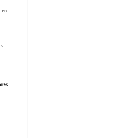
s en
és
aires