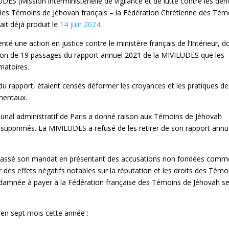
UDES (Mission interministérielle de vigilance et de lutte contre les dér
 les Témoins de Jéhovah français – la Fédération Chrétienne des Tém
it déjà produit le
14 juin 2024
.
té une action en justice contre le ministère français de l’Intérieur, d
sion de 19 passages du rapport annuel 2021 de la MIVILUDES que les
matoires.
du rapport, étaient censés déformer les croyances et les pratiques de
amentaux.
ibunal administratif de Paris a donné raison aux Témoins de Jéhovah
e supprimés. La MIVILUDES a refusé de les retirer de son rapport annu
epassé son mandat en présentant des accusations non fondées comm
r des effets négatifs notables sur la réputation et les droits des Témo
amnée à payer à la Fédération française des Témoins de Jéhovah s
S en sept mois cette année :