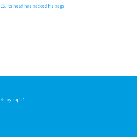
DES, its head has packed his bags
ts by caplc1