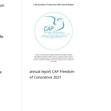
ion
lle
annual report CAP Freedom
de
of Conscience 2021