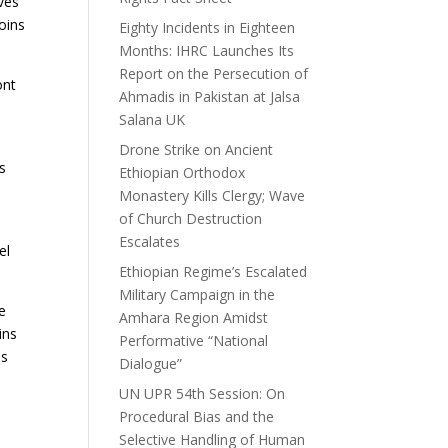
ives
oins
Eighty Incidents in Eighteen
Months: IHRC Launches Its
Report on the Persecution of
ont
Ahmadis in Pakistan at Jalsa
Salana UK
Drone Strike on Ancient
s
Ethiopian Orthodox
Monastery Kills Clergy; Wave
of Church Destruction
Escalates
el
Ethiopian Regime’s Escalated
Military Campaign in the
e
Amhara Region Amidst
ins
Performative “National
es
Dialogue”
UN UPR 54th Session: On
Procedural Bias and the
Selective Handling of Human