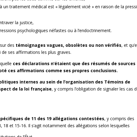
un traitement médical est « légalement vicié » en raison de la press
traver la justice,
pressions psychologiques néfastes ou à l’endoctrinement.
 sur des
témoignages vagues, obsolètes ou non vérifiés
, et qu’e
i de ses affirmations les plus graves.
aquelle
ces déclarations n’étaient que des résumés de sources
opté ces affirmations comme ses propres conclusions.
politiques internes au sein de l’organisation des Témoins de
pect de la loi française
, y compris l’obligation de signaler les cas 
spécifiques de 11 des 19 allégations contestées
, y compris des
 13, 18 et 15-16. Il s’agit notamment des allégations selon lesquelles
tutions de l’État.