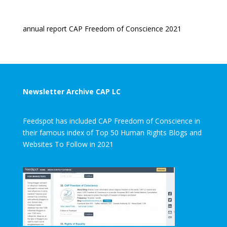
annual report CAP Freedom of Conscience 2021
Newsletter Archive CAP LC
Feedspot has included CAP Freedom of Conscience in
their famous index of Top 50 Human Rights Blogs and
Websites To Follow in 2021