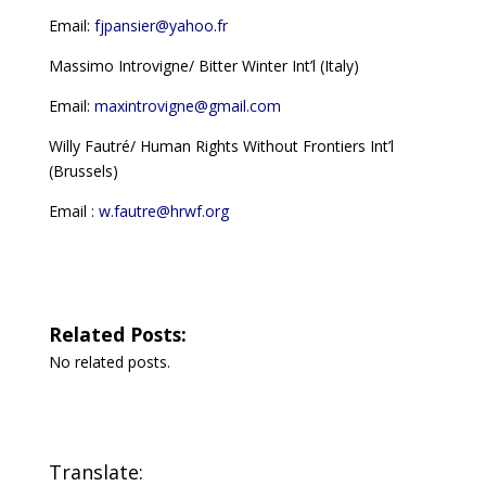
Email:
fjpansier@yahoo.fr
Massimo Introvigne/ Bitter Winter Int’l (Italy)
Email:
maxintrovigne@gmail.com
Willy Fautré/ Human Rights Without Frontiers Int’l
(Brussels)
Email :
w.fautre@hrwf.org
Related Posts:
No related posts.
Translate: