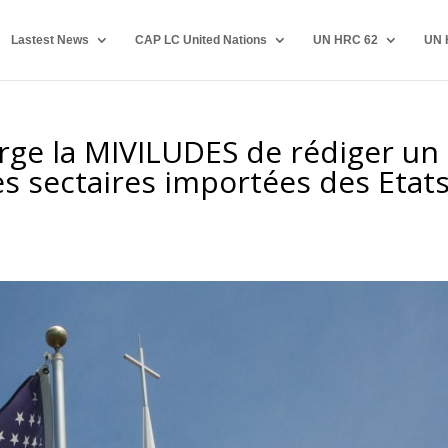
Lastest News
CAP LC United Nations
UN HRC 62
UN 
rge la MIVILUDES de rédiger un
es sectaires importées des Etats