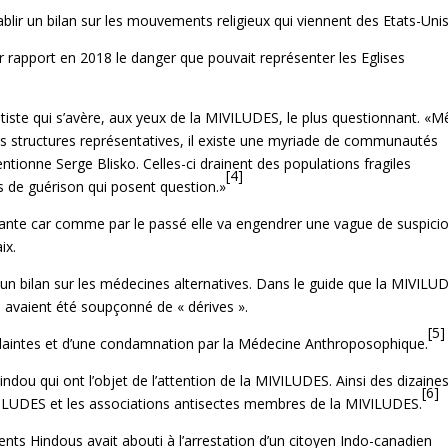
lir un bilan sur les mouvements religieux qui viennent des Etats-Unis
 rapport en 2018 le danger que pouvait représenter les Eglises
ôtiste qui s’avère, aux yeux de la MIVILUDES, le plus questionnant. «
s structures représentatives, il existe une myriade de communautés
tionne Serge Blisko. Celles-ci drainent des populations fragiles
[4]
s de guérison qui posent question.»
tante car comme par le passé elle va engendrer une vague de suspici
ix.
 un bilan sur les médecines alternatives. Dans le guide que la MIVILU
i avaient été soupçonné de « dérives ».
[5]
 plaintes et d’une condamnation par la Médecine Anthroposophique.
dou qui ont l’objet de l’attention de la MIVILUDES. Ainsi des dizaine
[6]
ILUDES et les associations antisectes membres de la MIVILUDES.
ts Hindous avait abouti à l’arrestation d’un citoyen Indo-canadien