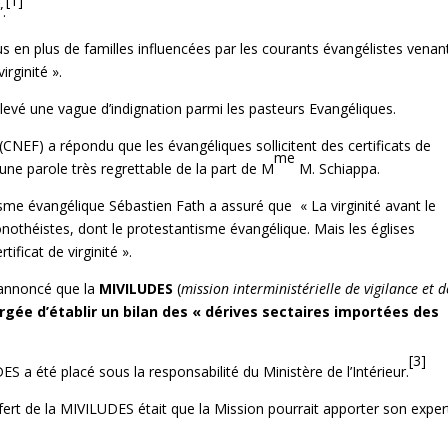
[1]
”.
us en plus de familles influencées par les courants évangélistes venan
rginité ».
levé une vague d’indignation parmi les pasteurs Evangéliques.
CNEF) a répondu que les évangéliques sollicitent des certificats de
me
 une parole très regrettable de la part de M
M. Schiappa.
isme évangélique Sébastien Fath a assuré que « La virginité avant le
onothéistes, dont le protestantisme évangélique. Mais les églises
ificat de virginité ».
a annoncé que la
MIVILUDES
(
mission interministérielle de vigilance et d
rgée d’établir un bilan des « dérives sectaires importées des
[3]
ES a été placé sous la responsabilité du Ministère de l’Intérieur.
sfert de la MIVILUDES était que la Mission pourrait apporter son exper