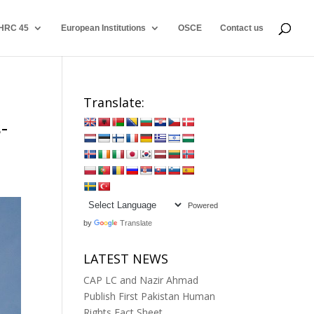
HRC 45
European Institutions
OSCE
Contact us
Translate:
-
Powered
by
Translate
LATEST NEWS
CAP LC and Nazir Ahmad
Publish First Pakistan Human
Rights Fact Sheet