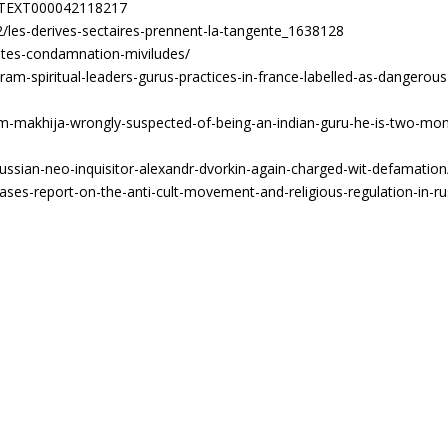
ORFTEXT000042118217
22/les-derives-sectaires-prennent-la-tangente_1638128
ites-condamnation-miviludes/
am-spiritual-leaders-gurus-practices-in-france-labelled-as-dangerous
lam-makhija-wrongly-suspected-of-being-an-indian-guru-he-is-two-mo
russian-neo-inquisitor-alexandr-dvorkin-again-charged-wit-defamation
ases-report-on-the-anti-cult-movement-and-religious-regulation-in-ru