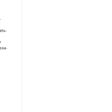
-
nths-
/
ssia-