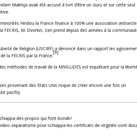
lam Makhija avait été accusé à tort d’être un Guru et sur cette seul
tive.
 minorités Hindou la France finance à 100% une association antisecte
e la FECRIS, M. Dvorkin, s’en prend depuis des années à la communaut
iberté de Religion (USCIRF) a dénoncé dans un rapport les agisseme
[9]
 de la FECRIS par la France.
des méthodes de travail de la MIVILUDES est inquiétant pour la libert
ises provenant des Etats Unis risque de créer encore une fois un
té pacifiq
schiappa-des-propos-qui-font-bondir/
ideo-separatisme-pour-schiappa-les-certificats-de-virginite-sont-dus