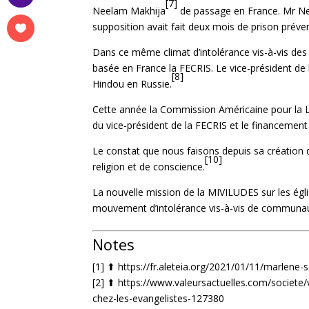
[7]
Neelam Makhija
de passage en France. Mr Nee
supposition avait fait deux mois de prison préven
Dans ce même climat d’intolérance vis-à-vis des
basée en France la FECRIS. Le vice-président d
[8]
Hindou en Russie.
Cette année la Commission Américaine pour la L
du vice-président de la FECRIS et le financement
Le constat que nous faisons depuis sa création 
[10]
religion et de conscience.
La nouvelle mission de la MIVILUDES sur les égl
mouvement d’intolérance vis-à-vis de communau
Notes
[1] ⬆︎
https://fr.aleteia.org/2021/01/11/marlene-
[2] ⬆︎
https://www.valeursactuelles.com/societe/v
chez-les-evangelistes-127380