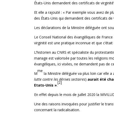
États-Unis demandent des certificats de virginité
Et elle a rajouté : « Par exemple vous avez de pl
des États-Unis qui demandent des certificats de vi
Les déclarations de la Ministre déléguée ont sou
Le Conseil National des évangéliques de France (
virginité est une pratique inconnue et que c’était
L’historien au CNRS et spécialiste du protestant
mariage est valorisée par toutes les religions m
évangéliques, ici visées, ne demandent pas de cert
me
M
la Ministre déléguée va plus loin car elle 
lutte contre les dérives sectaires
)
aurait été cha
[2]
Etats-Unis »
.
En effet depuis le mois de juillet 2020 la MIVILUD
Une des raisons invoquées pour justifier le tran
concernant la radicalisation.