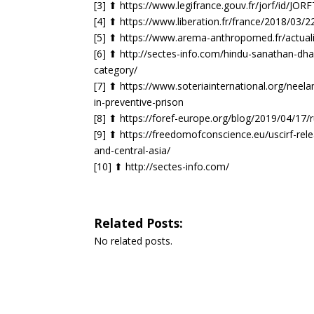
[3] ⬆︎
https://www.legifrance.gouv.fr/jorf/id/J
[4] ⬆︎
https://www.liberation.fr/france/2018/03/
[5] ⬆︎
https://www.arema-anthropomed.fr/actual
[6] ⬆︎
http://sectes-info.com/hindu-sanathan-dhar
category/
[7] ⬆︎
https://www.soteriainternational.org/nee
in-preventive-prison
[8] ⬆︎
https://foref-europe.org/blog/2019/04/17/
[9] ⬆︎
https://freedomofconscience.eu/uscirf-rele
and-central-asia/
[10] ⬆︎
http://sectes-info.com/
Related Posts:
No related posts.