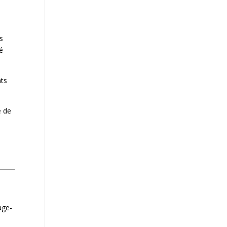
s
é
nts
é de
age-