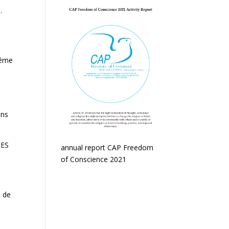
.
Même
ons
DES
annual report CAP Freedom
of Conscience 2021
s de