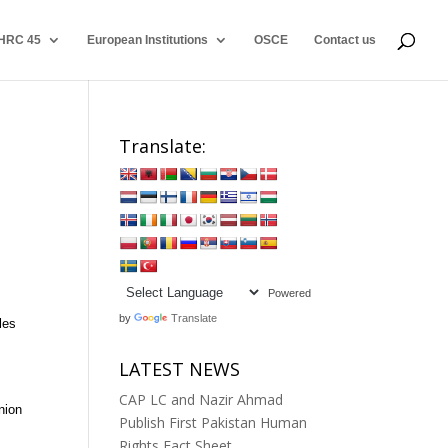
HRC 45
European Institutions
OSCE
Contact us
Translate:
Powered
by
Translate
les
LATEST NEWS
CAP LC and Nazir Ahmad
nion
Publish First Pakistan Human
Rights Fact Sheet