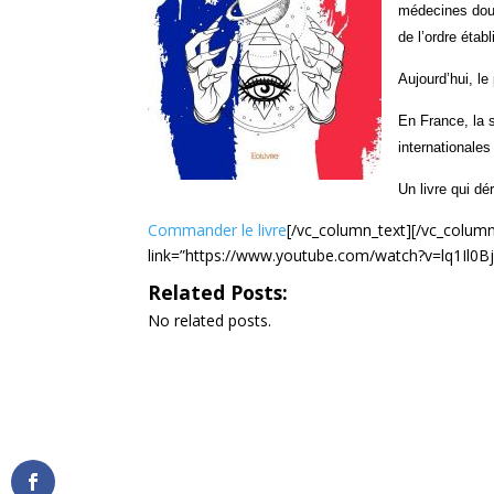
médecines douc
de l’ordre établ
Aujourd’hui, le
En France, la s
internationale
Un livre qui dé
Commander le livre
[/vc_column_text][/vc_colum
link=”https://www.youtube.com/watch?v=lq1Il0Bj
Related Posts:
No related posts.