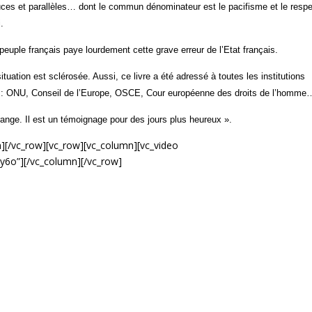
es et parallèles… dont le commun dénominateur est le pacifisme et le resp
i.
 peuple français paye lourdement cette grave erreur de l’Etat français.
ituation est sclérosée. Aussi, ce livre a été adressé à toutes les institutions
s : ONU, Conseil de l’Europe, OSCE, Cour européenne des droits de l’homme
range. Il est un témoignage pour des jours plus heureux ».
n][/vc_row][vc_row][vc_column][vc_video
y6o”][/vc_column][/vc_row]