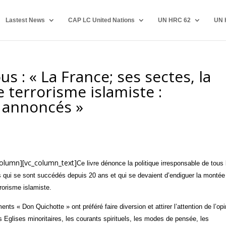
Lastest News
CAP LC United Nations
UN HRC 62
UN 
s : « La France; ses sectes, la
 terrorisme islamiste :
 annoncés »
column][vc_column_text]
Ce livre dénonce la politique irresponsable de tous 
qui se sont succédés depuis 20 ans et qui se devaient d’endiguer la montée
rorisme islamiste.
ts « Don Quichotte » ont préféré faire diversion et attirer l’attention de l’opi
s Eglises minoritaires, les courants spirituels, les modes de pensée, les