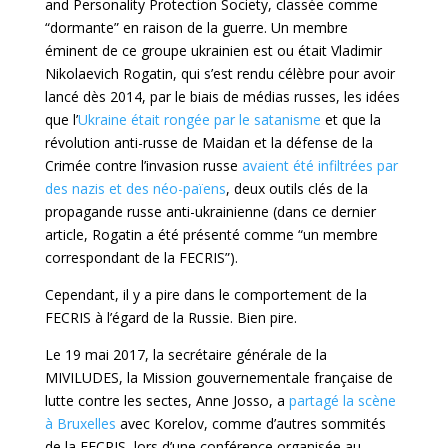
and Personality Protection Society, classée comme
“dormante” en raison de la guerre. Un membre
éminent de ce groupe ukrainien est ou était Vladimir
Nikolaevich Rogatin, qui s’est rendu célèbre pour avoir
lancé dès 2014, par le biais de médias russes, les idées
que l’
Ukraine était rongée par le satanisme
et que la
révolution anti-russe de Maidan et la défense de la
Crimée contre l’invasion russe
avaient été infiltrées par
des nazis et des néo-païens
, deux outils clés de la
propagande russe anti-ukrainienne (dans ce dernier
article, Rogatin a été présenté comme “un membre
correspondant de la FECRIS”).
Cependant, il y a pire dans le comportement de la
FECRIS à l’égard de la Russie. Bien pire.
Le 19 mai 2017, la secrétaire générale de la
MIVILUDES, la Mission gouvernementale française de
lutte contre les sectes, Anne Josso, a
partagé la scène
à Bruxelles
avec Korelov, comme d’autres sommités
de la FECRIS, lors d’une conférence organisée au