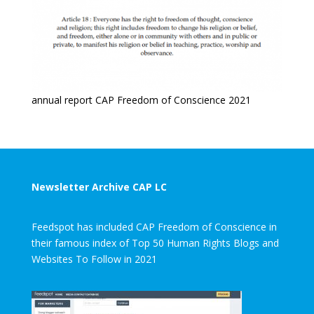
annual report CAP Freedom of Conscience 2021
Newsletter Archive CAP LC
Feedspot has included CAP Freedom of Conscience in
their famous index of Top 50 Human Rights Blogs and
Websites To Follow in 2021