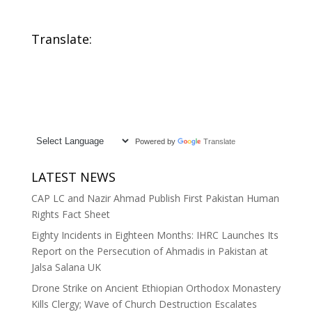
de Poutine via la
de la liberté
Serbie
religieuse en
Corée du Sud ?
Translate:
Powered by
Translate
LATEST NEWS
CAP LC and Nazir Ahmad Publish First Pakistan Human
Rights Fact Sheet
Eighty Incidents in Eighteen Months: IHRC Launches Its
Report on the Persecution of Ahmadis in Pakistan at
Jalsa Salana UK
Drone Strike on Ancient Ethiopian Orthodox Monastery
Kills Clergy; Wave of Church Destruction Escalates