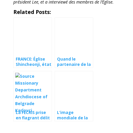
président Lee, et a interviewé des membres de l’Église.
Related Posts:
FRANCE: Église
Quand le
Shincheonji, état
partenaire de la
de droit, valeurs
Miviludes
et intégration
ressemble
(III)
furieusement à
une dérive
sectaire
La FECRIS prise
L’image
en flagrant délit
mondiale de la
de collaboration
K-Pop masque-
avec les sbires
t-elle une crise